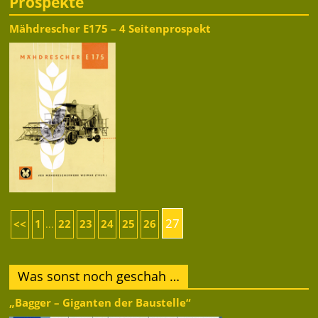
Prospekte
Mähdrescher E175 – 4 Seitenprospekt
27
<<
1
22
23
24
25
26
...
Was sonst noch geschah …
„Bagger – Giganten der Baustelle“