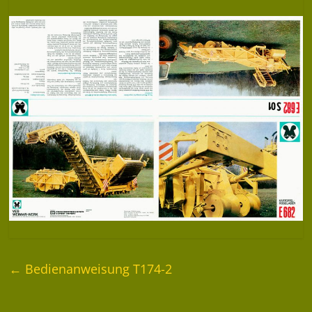
←
Bedienanweisung T174-2