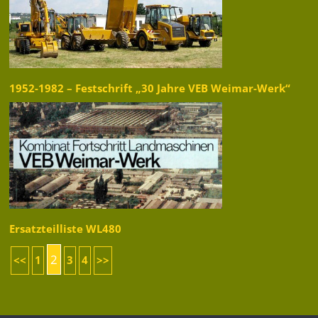
1952-1982 – Festschrift „30 Jahre VEB Weimar-Werk“
Ersatzteilliste WL480
2
<<
1
3
4
>>