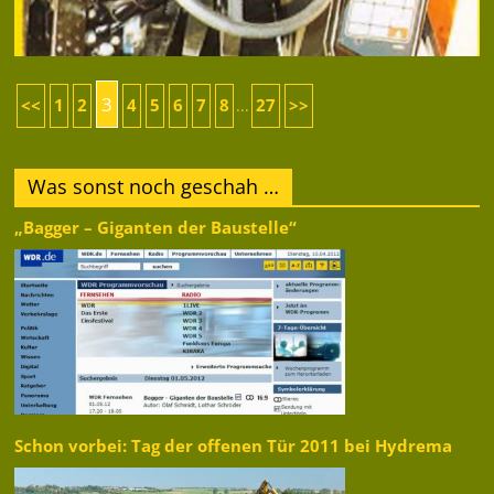
3
<<
1
2
4
5
6
7
8
27
>>
...
Was sonst noch geschah …
„Bagger – Giganten der Baustelle“
Schon vorbei: Tag der offenen Tür 2011 bei Hydrema