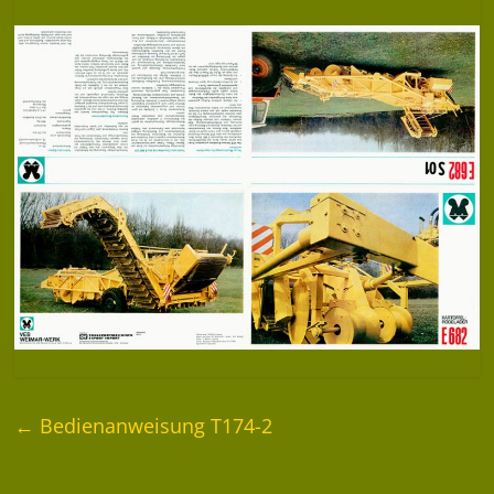
←
Bedienanweisung T174-2