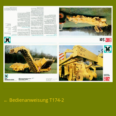
←
Bedienanweisung T174-2