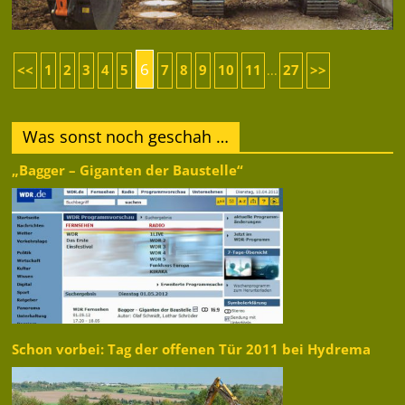
6
<<
1
2
3
4
5
7
8
9
10
11
27
>>
...
Was sonst noch geschah …
„Bagger – Giganten der Baustelle“
Schon vorbei: Tag der offenen Tür 2011 bei Hydrema