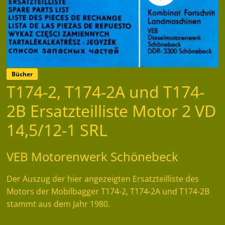
Bücher
T174-2, T174-2A und T174-
2B Ersatzteilliste Motor 2 VD
14,5/12-1 SRL
VEB Motorenwerk Schönebeck
Der Auszug der hier angezeigten Ersatzteilliste des
Motors der Mobilbagger T174-2, T174-2A und T174-2B
stammt aus dem Jahr 1980.