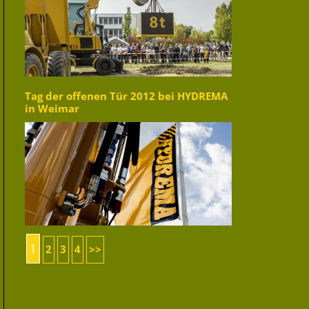
Tag der offenen Tür 2012 bei HYDREMA
in Weimar
1
2
3
4
>>