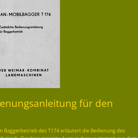
ienungsanleitung für den
en Baggerbetrieb des T174 erläutert die Bedienung des