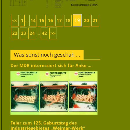
19
<<
1
14
15
16
17
18
20
21
...
22
23
24
42
>>
...
Was sonst noch geschah …
Der MDR interessiert sich für Anke …
Feier zum 125. Geburtstag des
Industriegebietes „Weimar-Werk“