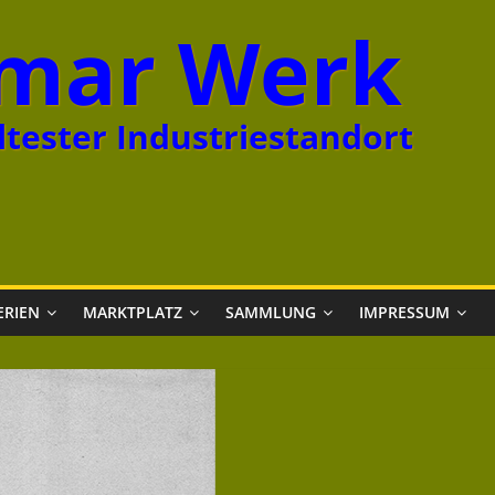
mar Werk
tester Industriestandort
ERIEN
MARKTPLATZ
SAMMLUNG
IMPRESSUM