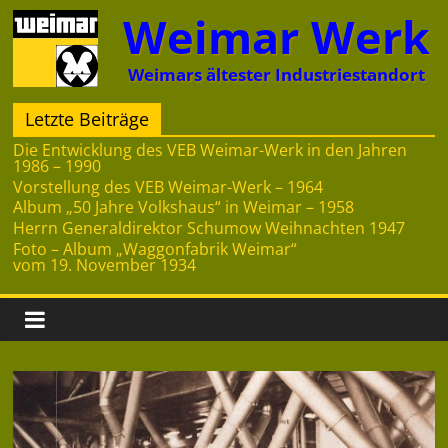
Zum
Weimar Werk
Inhalt
springen
Weimars ältester Industriestandort
Letzte Beiträge
Die Entwicklung des VEB Weimar-Werk in den Jahren
1986 – 1990
Vorstellung des VEB Weimar-Werk – 1964
Album „50 Jahre Volkshaus“ in Weimar – 1958
Herrn Generaldirektor Schumow Weihnachten 1947
Foto – Album „Waggonfabrik Weimar“
vom 19. November 1934