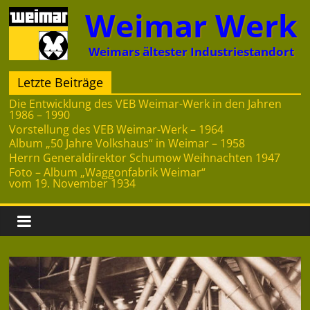
Zum
Weimar Werk
Inhalt
springen
Weimars ältester Industriestandort
Letzte Beiträge
Die Entwicklung des VEB Weimar-Werk in den Jahren
1986 – 1990
Vorstellung des VEB Weimar-Werk – 1964
Album „50 Jahre Volkshaus“ in Weimar – 1958
Herrn Generaldirektor Schumow Weihnachten 1947
Foto – Album „Waggonfabrik Weimar“
vom 19. November 1934