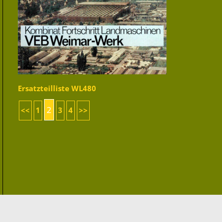
Ersatzteilliste WL480
2
<<
1
3
4
>>