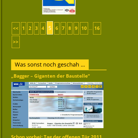
5
<<
1
2
3
4
6
7
8
9
10
16
...
>>
Was sonst noch geschah …
„Bagger – Giganten der Baustelle“
Schon vorbei: Tag der offenen Tür 2011