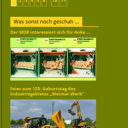
1
2
3
4
5
6
18
>>
...
Was sonst noch geschah …
Der MDR interessiert sich für Anke …
Feier zum 125. Geburtstag des
Industriegebietes „Weimar-Werk“