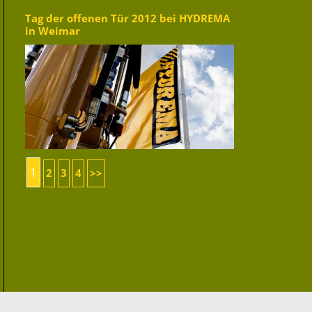
Tag der offenen Tür 2012 bei HYDREMA
in Weimar
1
2
3
4
>>