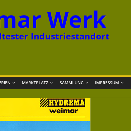
mar Werk
tester Industriestandort
ERIEN
MARKTPLATZ
SAMMLUNG
IMPRESSUM