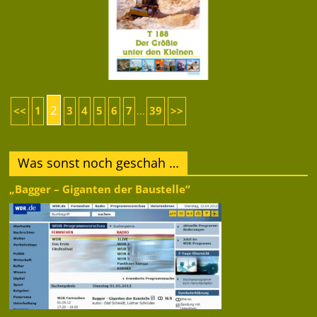
2
<<
1
3
4
5
6
7
39
>>
...
Was sonst noch geschah …
„Bagger – Giganten der Baustelle“