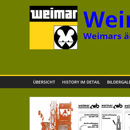
Zum
Wei
Inhalt
springen
Weimars äl
ÜBERSICHT
HISTORY IM DETAIL
BILDERGAL