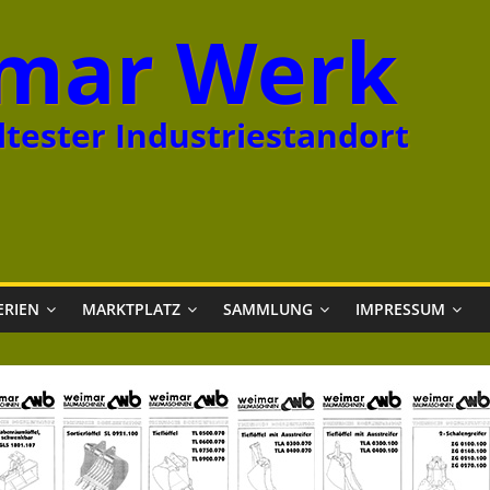
mar Werk
tester Industriestandort
ERIEN
MARKTPLATZ
SAMMLUNG
IMPRESSUM