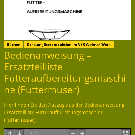
Bücher
Konsumgüterproduktion im VEB Weimar-Werk
Bedienanweisung –
Ersatzteilliste
Futteraufbereitungsmaschi
ne (Futtermuser)
Hier finden Sie den Auszug aus der Bedienanweisung –
Ersatzteilliste Futteraufbereitungsmaschine
(Futtermuser)