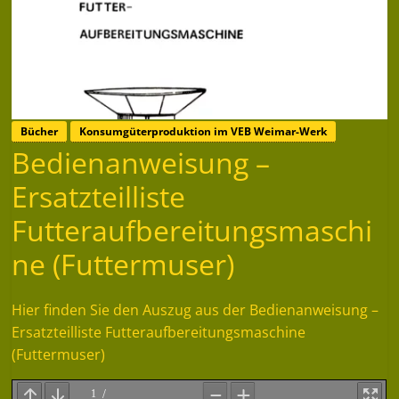
Bücher
Konsumgüterproduktion im VEB Weimar-Werk
Bedienanweisung –
Ersatzteilliste
Futteraufbereitungsmaschi
ne (Futtermuser)
Hier finden Sie den Auszug aus der Bedienanweisung –
Ersatzteilliste Futteraufbereitungsmaschine
(Futtermuser)