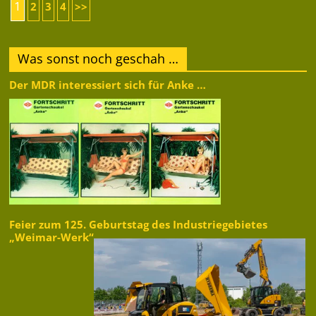
1
2
3
4
>>
Was sonst noch geschah …
Der MDR interessiert sich für Anke …
Feier zum 125. Geburtstag des Industriegebietes
„Weimar-Werk“