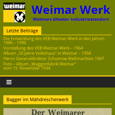
Zum
Weimar Werk
Inhalt
springen
Weimars ältester Industriestandort
Letzte Beiträge
Die Entwicklung des VEB Weimar-Werk in den Jahren
1986 – 1990
Vorstellung des VEB Weimar-Werk – 1964
Album „50 Jahre Volkshaus“ in Weimar – 1958
Herrn Generaldirektor Schumow Weihnachten 1947
Foto – Album „Waggonfabrik Weimar“
vom 19. November 1934
Bagger im Mähdrescherwerk