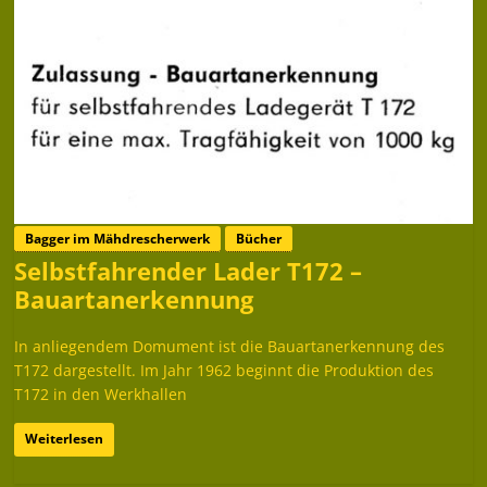
Bagger im Mähdrescherwerk
Bücher
Selbstfahrender Lader T172 –
Bauartanerkennung
In anliegendem Domument ist die Bauartanerkennung des
T172 dargestellt. Im Jahr 1962 beginnt die Produktion des
T172 in den Werkhallen
Weiterlesen