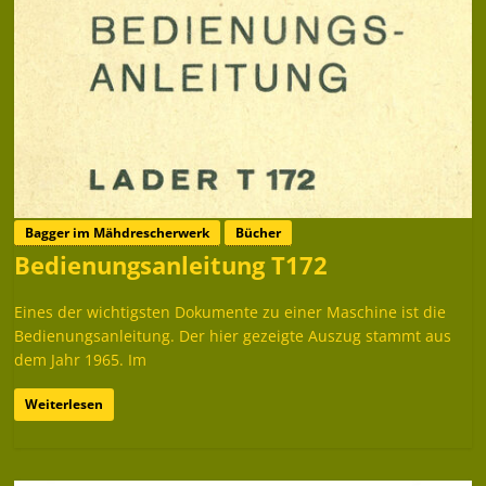
Bagger im Mähdrescherwerk
Bücher
Bedienungsanleitung T172
Eines der wichtigsten Dokumente zu einer Maschine ist die
Bedienungsanleitung. Der hier gezeigte Auszug stammt aus
dem Jahr 1965. Im
Weiterlesen