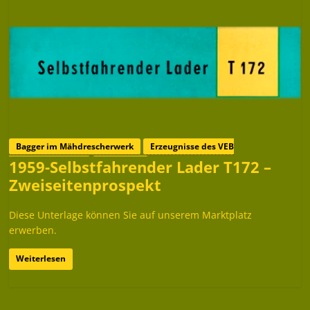
Bagger im Mähdrescherwerk
Erzeugnisse des VEB
1959-Selbstfahrender Lader T172 –
Mähdrescherwerk
Prospekte
Zweiseitenprospekt
Diese Unterlage können Sie auf unserem Marktplatz
erwerben.
Weiterlesen