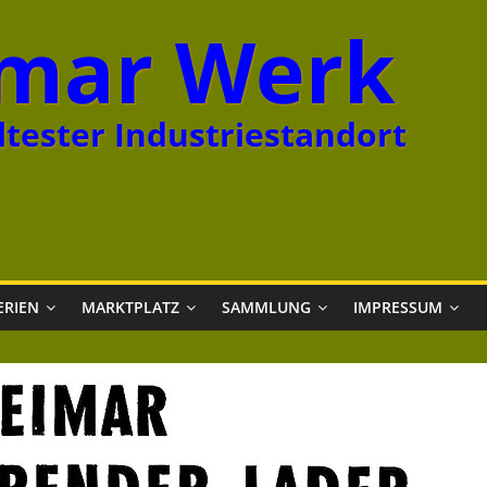
mar Werk
tester Industriestandort
ERIEN
MARKTPLATZ
SAMMLUNG
IMPRESSUM