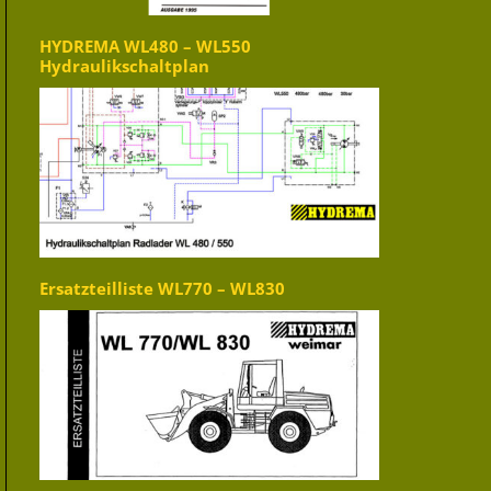
HYDREMA WL480 – WL550
Hydraulikschaltplan
Ersatzteilliste WL770 – WL830