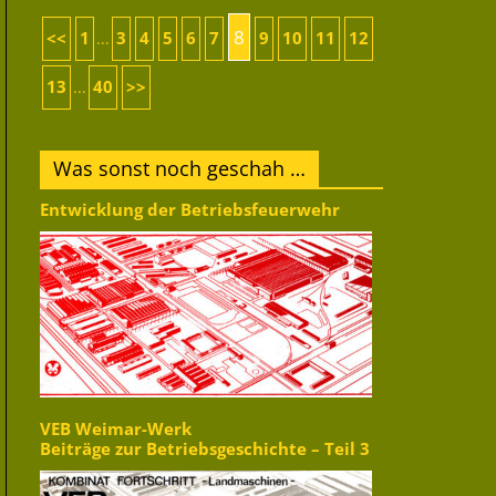
8
<<
1
3
4
5
6
7
9
10
11
12
...
13
40
>>
...
Was sonst noch geschah …
Entwicklung der Betriebsfeuerwehr
VEB Weimar-Werk
Beiträge zur Betriebsgeschichte – Teil 3