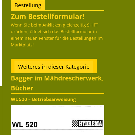
Bestellung
Zum Bestellformular!
Wenn Sie beim Anklicken gleichzeitig SHIFT
drücken, öffnet sich das Bestellformular in
einem neuen Fenster für die Bestellungen im
Marktplatz!
Weiteres in dieser Kategorie
Bagger im Mähdrescherwerk
,
Bücher
WL 520 – Betriebsanweisung