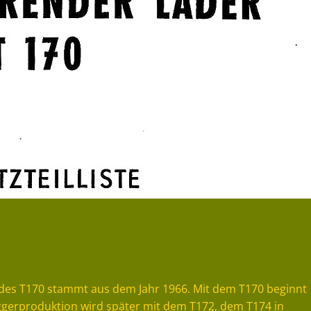
te des T170 stammt aus dem Jahr 1966. Mit dem T170 beginnt
aggerproduktion wird später mit dem T172, dem T174 in