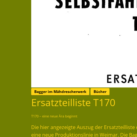
Bagger im Mähdrescherwerk
Bücher
Ersatzteilliste T170
T170 – eine neue Ära beginnt
Die hier angezeigte Auszug der Ersatzteillis
eine neue Produktionslinie in Weimar. Die B