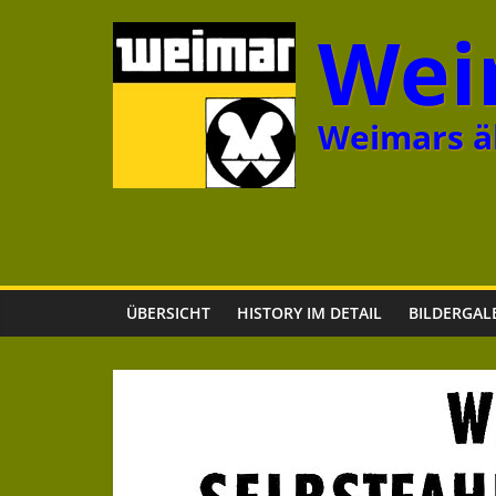
Zum
Wei
Inhalt
springen
Weimars äl
ÜBERSICHT
HISTORY IM DETAIL
BILDERGAL