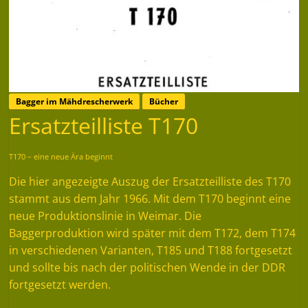
Bagger im Mähdrescherwerk
Bücher
Ersatzteilliste T170
T170 – eine neue Ära beginnt
Die hier angezeigte Auszug der Ersatzteilliste des T170
stammt aus dem Jahr 1966. Mit dem T170 beginnt eine
neue Produktionslinie in Weimar. Die
Baggerproduktion wird später mit dem T172, dem T174
in verschiedenen Varianten, T185 und T188 fortgesetzt
und sollte bis nach der politischen Wende in der DDR
fortgesetzt werden.