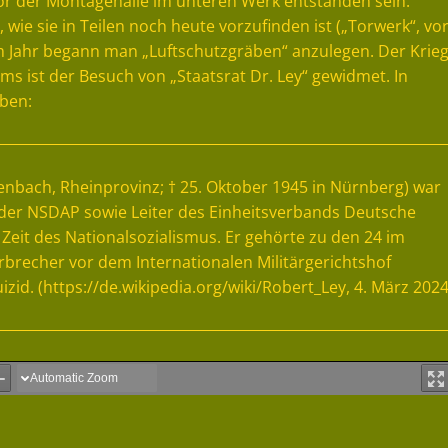
 vor der Montagehalle im unteren Werk entstanden sein.
wie sie in Teilen noch heute vorzufinden ist („Torwerk“, vo
em Jahr begann man „Luftschutzgräben“ anzulegen. Der Krie
ums ist der Besuch von „Staatsrat Dr. Ley“ gewidmet. In
eben:
denbach, Rheinprovinz; † 25. Oktober 1945 in Nürnberg) war
 der NSDAP sowie Leiter des Einheitsverbands Deutsche
 Zeit des Nationalsozialismus. Er gehörte zu den 24 im
brecher vor dem Internationalen Militärgerichtshof
id. (https://de.wikipedia.org/wiki/Robert_Ley, 4. März 2024