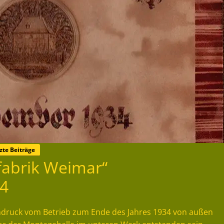
zte Beiträge
fabrik Weimar“
4
Eindruck vom Betrieb zum Ende des Jahres 1934 von außen