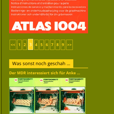
3
<<
1
2
4
5
6
7
8
9
>>
Was sonst noch geschah …
Der MDR interessiert sich für Anke …