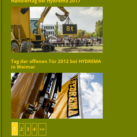
Händlertag bei Hydrema 2017
Tag der offenen Tür 2012 bei HYDREMA
in Weimar
1
2
3
4
>>