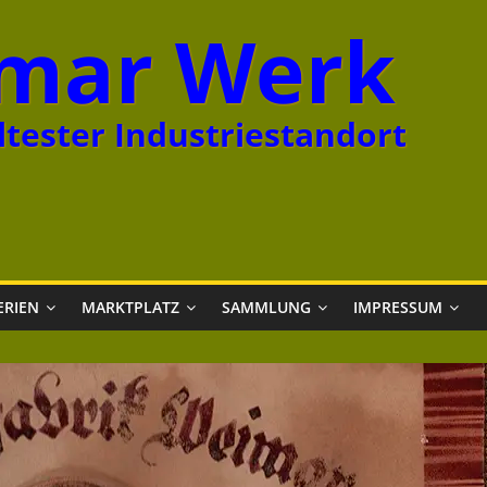
mar Werk
tester Industriestandort
ERIEN
MARKTPLATZ
SAMMLUNG
IMPRESSUM