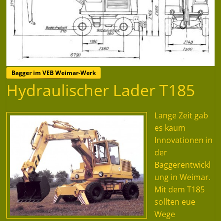
Bagger im VEB Weimar-Werk
Hydraulischer Lader T185
Lange Zeit gab
es kaum
Innovationen in
der
Baggerentwickl
ung in Weimar.
Mit dem T185
sollten eue
Wege