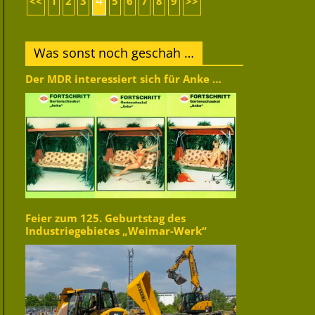
4
<<
1
2
3
5
6
7
8
9
>>
Was sonst noch geschah …
Der MDR interessiert sich für Anke …
Feier zum 125. Geburtstag des
Industriegebietes „Weimar-Werk“