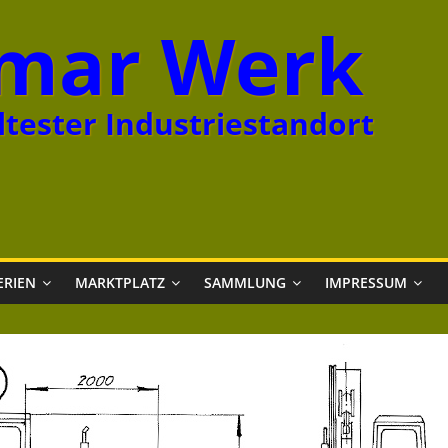
mar Werk
tester Industriestandort
ERIEN
MARKTPLATZ
SAMMLUNG
IMPRESSUM