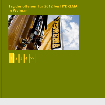
Tag der offenen Tür 2012 bei HYDREMA
in Weimar
1
2
3
4
>>