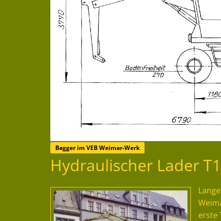
Bagger im VEB Weimar-Werk
Hydraulischer Lader T
Lange
Weima
erste 