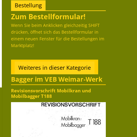
Bestellung
Zum Bestellformular!
Wenn Sie beim Anklicken gleichzeitig SHIFT
drücken, öffnet sich das Bestellformular in
einem neuen Fenster für die Bestellungen im
Marktplatz!
Weiteres in dieser Kategorie
Bagger im VEB Weimar-Werk
Revisionsvorschrift Mobilkran und
Mobilbagger T188