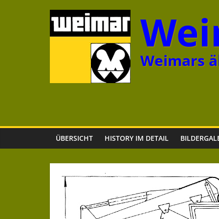
Zum
Wei
Inhalt
springen
Weimars äl
ÜBERSICHT
HISTORY IM DETAIL
BILDERGAL