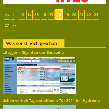
18
<<
1
13
14
15
16
17
19
20
21
22
23
...
...
27
>>
Was sonst noch geschah …
„Bagger – Giganten der Baustelle“
Schon vorbei: Tag der offenen Tür 2011 bei Hydrema