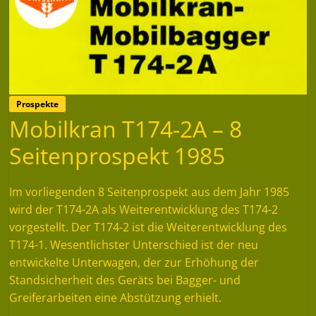
Prospekte
Mobilkran T174-2A – 8
Seitenprospekt 1985
Im vorliegenden 8 Seitenprospekt aus dem Jahr 1985
wird der T174-2A als Weiterentwicklung des T174-2
vorgestellt. Der T174-2 ist die Weiterentwicklung des
T174-1. Wesentlichster Unterschied ist der neu
entwickelte Unterwagen, der zur Erhöhung der
Standsicherheit des Geräts bei Bagger- und
Greiferarbeiten eine Abstützung erhielt.