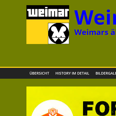
Zum
Wei
Inhalt
springen
Weimars äl
ÜBERSICHT
HISTORY IM DETAIL
BILDERGAL