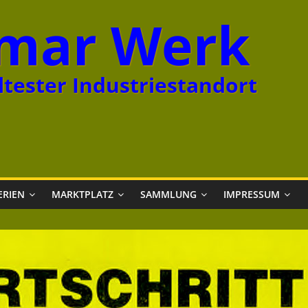
mar Werk
tester Industriestandort
ERIEN
MARKTPLATZ
SAMMLUNG
IMPRESSUM