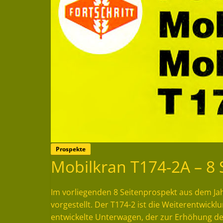
Prospekte
Mobilkran T174-2A – 8 
Im vorliegenden 8 Seitenprospekt aus dem Jah
vorgestellt. Der T174-2 ist die Weiterentwickl
entwickelte Unterwagen, der zur Erhöhung de