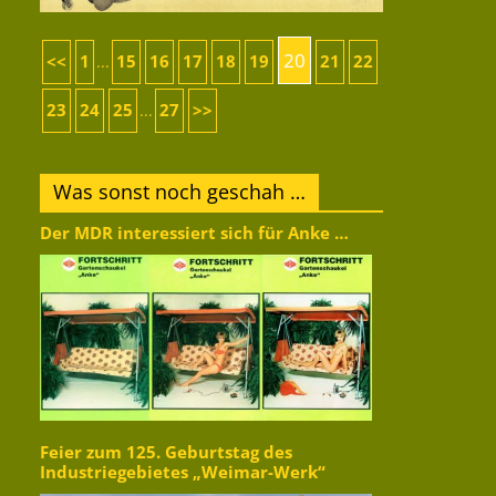
20
<<
1
15
16
17
18
19
21
22
...
23
24
25
27
>>
...
Was sonst noch geschah …
Der MDR interessiert sich für Anke …
Feier zum 125. Geburtstag des
Industriegebietes „Weimar-Werk“