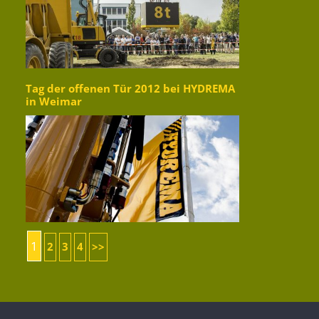
Tag der offenen Tür 2012 bei HYDREMA
in Weimar
1
2
3
4
>>