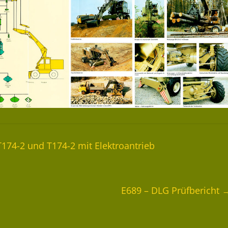
T174-2 und T174-2 mit Elektroantrieb
E689 – DLG Prüfbericht