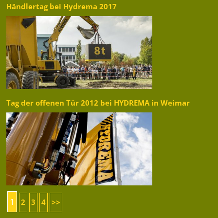
Händlertag bei Hydrema 2017
Tag der offenen Tür 2012 bei HYDREMA in Weimar
1
2
3
4
>>