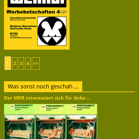
1
2
3
4
>>
Was sonst noch geschah …
Der MDR interessiert sich für Anke …