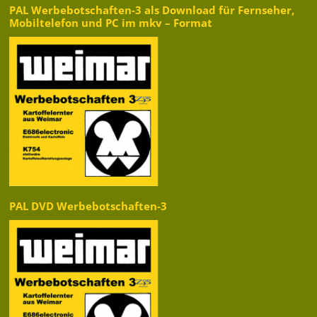
PAL Werbebotschaften-3 als Download für Fernseher,
Mobiltelefon und PC im mkv – Format
PAL DVD Werbebotschaften-3