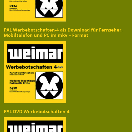
PAL Werbebotschaften-4 als Download für Fernseher,
Mobiltelefon und PC im mkv – Format
PAL DVD Werbebotschaften-4