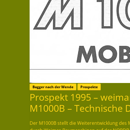
Bagger nach der Wende
Prospekte
Prospekt 1995 – wei
M1000B – Technische 
Der M1000B stellt die Weiterentwicklung des 