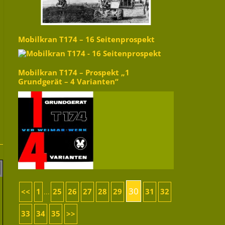
Mobilkran T174 – 16 Seitenprospekt
Mobilkran T174 – Prospekt „1
Grundgerät – 4 Varianten“
30
<<
1
25
26
27
28
29
31
32
...
33
34
35
>>