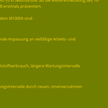
’93 in Neumünster als die Weiterentwicklung des 10-
erstmals präsentiert.
 dem M1000A sind:
male Anpassung an vielfältige Arbeits- und
tstoffverbrauch, längere Wartungsintervalle
ngsintervalle durch neuen, innenverzahnten