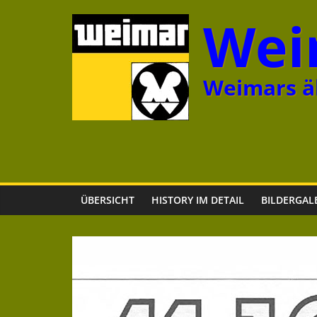
Zum
Wei
Inhalt
springen
Weimars äl
ÜBERSICHT
HISTORY IM DETAIL
BILDERGAL