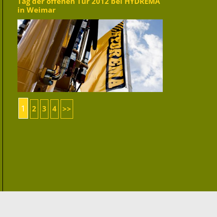
Tag der offenen Tür 2012 bei HYDREMA
in Weimar
1
2
3
4
>>