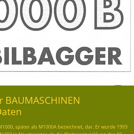
mar BAUMASCHINEN
Daten
M1000, später als M1000A bezeichnet, dar. Er wurde 1993