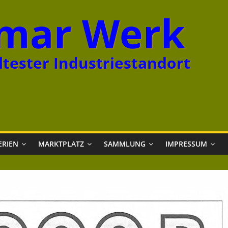
mar Werk
tester Industriestandort
ERIEN
MARKTPLATZ
SAMMLUNG
IMPRESSUM