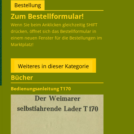
Bestellung
Zum Bestellformular!
Wenn Sie beim Anklicken gleichzeitig SHIFT
drücken, öffnet sich das Bestellformular in
einem neuen Fenster für die Bestellungen im
Marktplatz!
Weiteres in dieser Kategorie
Bücher
Bedienungsanleitung T170