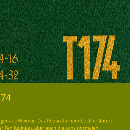
174
agger aus Weimar. Das Reparaturhandbuch erläutert
ner Fehlfunktion, aber auch die ganz normalen