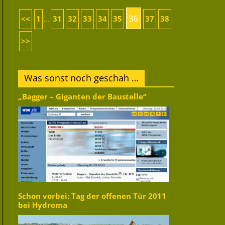
36
<<
1
31
32
33
34
35
37
38
...
>>
Was sonst noch geschah …
„Bagger – Giganten der Baustelle“
Schon vorbei: Tag der offenen Tür 2011
bei Hydrema