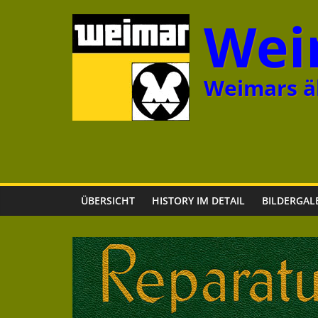
Zum
Wei
Inhalt
springen
Weimars äl
ÜBERSICHT
HISTORY IM DETAIL
BILDERGAL