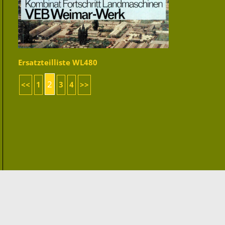
Ersatzteilliste WL480
2
<<
1
3
4
>>