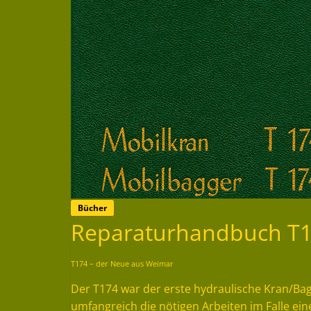
Bücher
Reparaturhandbuch T
T174 – der Neue aus Weimar
Der T174 war der erste hydraulische Kran/B
umfangreich die nötigen Arbeiten im Falle ei