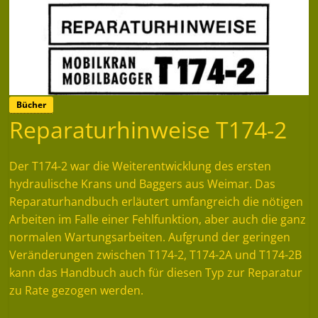
Bücher
Reparaturhinweise T174-2
Der T174-2 war die Weiterentwicklung des ersten
hydraulische Krans und Baggers aus Weimar. Das
Reparaturhandbuch erläutert umfangreich die nötigen
Arbeiten im Falle einer Fehlfunktion, aber auch die ganz
normalen Wartungsarbeiten. Aufgrund der geringen
Veränderungen zwischen T174-2, T174-2A und T174-2B
kann das Handbuch auch für diesen Typ zur Reparatur
zu Rate gezogen werden.