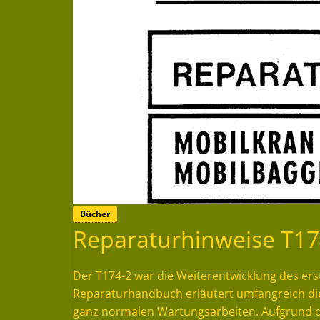
Bücher
Reparaturhinweise T17
Der T174-2 war die Weiterentwicklung des er
Reparaturhandbuch erläutert umfangreich die 
ganz normalen Wartungsarbeiten. Aufgrund d