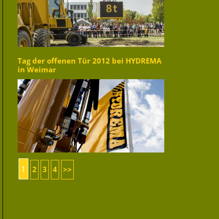
Tag der offenen Tür 2012 bei HYDREMA
in Weimar
1
2
3
4
>>