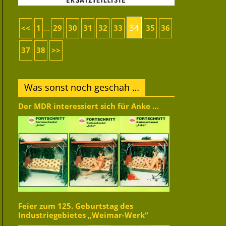
34
<<
1
29
30
31
32
33
35
36
...
37
38
>>
Was sonst noch geschah …
Der MDR interessiert sich für Anke …
Feier zum 125. Geburtstag des
Industriegebietes „Weimar-Werk“