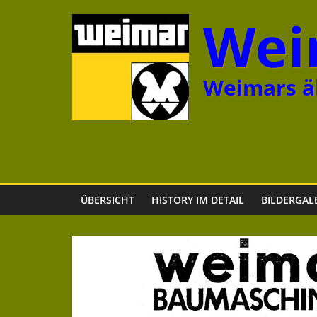
Zum
Wei
Inhalt
springen
Weimars äl
ÜBERSICHT
HISTORY IM DETAIL
BILDERGAL