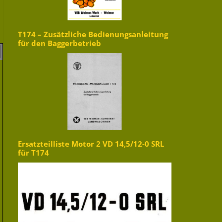
T174 – Zusätzliche Bedienungsanleitung
für den Baggerbetrieb
Ersatzteilliste Motor 2 VD 14,5/12-0 SRL
für T174