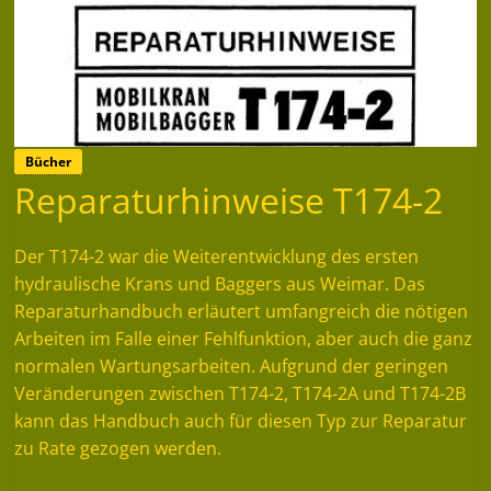
Bücher
Reparaturhinweise T174-2
Der T174-2 war die Weiterentwicklung des ersten
hydraulische Krans und Baggers aus Weimar. Das
Reparaturhandbuch erläutert umfangreich die nötigen
Arbeiten im Falle einer Fehlfunktion, aber auch die ganz
normalen Wartungsarbeiten. Aufgrund der geringen
Veränderungen zwischen T174-2, T174-2A und T174-2B
kann das Handbuch auch für diesen Typ zur Reparatur
zu Rate gezogen werden.