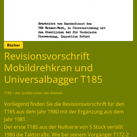
Bücher
Revisionsvorschrift
Mobildrehkran und
Universalbagger T185
T185 – der Größte unter den Kleinen
Vorliegend finden Sie die Revisionsvorschrift für den
T185 aus dem Jahr 1980 mit der Ergänzung aus dem
Jahr 1981.
Der erste T185 aus der Nullserie von 5 Stück verläßt
1980 die Taktstraße. Wie bei seinem Vorgänger T172-2