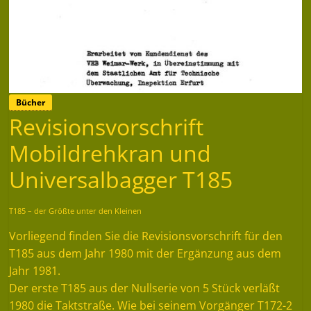
Bücher
Revisionsvorschrift
Mobildrehkran und
Universalbagger T185
T185 – der Größte unter den Kleinen
Vorliegend finden Sie die Revisionsvorschrift für den
T185 aus dem Jahr 1980 mit der Ergänzung aus dem
Jahr 1981.
Der erste T185 aus der Nullserie von 5 Stück verläßt
1980 die Taktstraße. Wie bei seinem Vorgänger T172-2