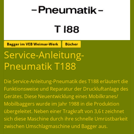
Bagger im VEB Weimar-Werk
Bücher
Service-Anleitung-
Pneumatik T188
Die Service-Anleitung-Pneumatik des T188 erläutert die
Funktionsweise und Reparatur der Druckluftanlage des
Gerätes. Diese Neuentwicklung eines Mobilkranes/
Mobilbaggers wurde im Jahr 1988 in die Produktion
übergeleitet. Neben einer Tragkraft von 3,6 t zeichnet
sich diese Maschine durch ihre schnelle Umrüstbarkeit
zwischen Umschlagmaschine und Bagger aus.