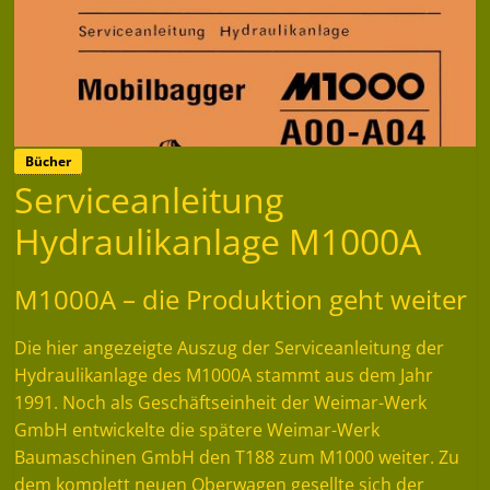
Bücher
Serviceanleitung
Hydraulikanlage M1000A
M1000A – die Produktion geht weiter
Die hier angezeigte Auszug der Serviceanleitung der
Hydraulikanlage des M1000A stammt aus dem Jahr
1991. Noch als Geschäftseinheit der Weimar-Werk
GmbH entwickelte die spätere Weimar-Werk
Baumaschinen GmbH den T188 zum M1000 weiter. Zu
dem komplett neuen Oberwagen gesellte sich der