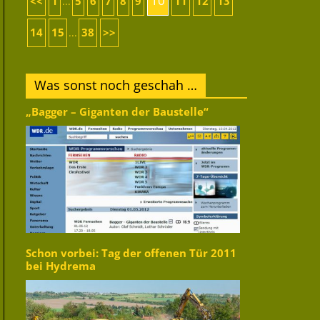
10
<<
1
5
6
7
8
9
11
12
13
...
14
15
38
>>
...
Was sonst noch geschah …
„Bagger – Giganten der Baustelle“
Schon vorbei: Tag der offenen Tür 2011
bei Hydrema