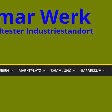
mar Werk
tester Industriestandort
ERIEN
MARKTPLATZ
SAMMLUNG
IMPRESSUM