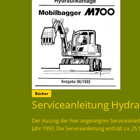
Bücher
Serviceanleitung Hydr
Der Auszug der hier angezeigten Serviceanle
Jahr 1993. Die Serviceanleitung enthält ca. 25 