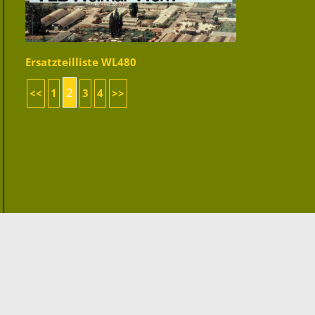
Ersatzteilliste WL480
2
<<
1
3
4
>>