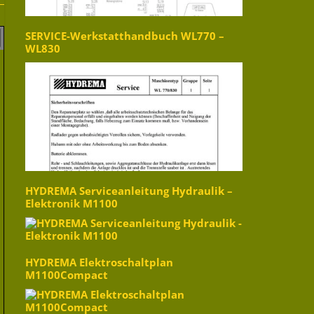
SERVICE-Werkstatthandbuch WL770 –
WL830
HYDREMA Serviceanleitung Hydraulik –
Elektronik M1100
HYDREMA Elektroschaltplan
M1100Compact