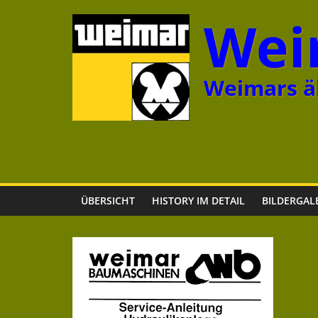
Zum
Wei
Inhalt
springen
Weimars äl
ÜBERSICHT
HISTORY IM DETAIL
BILDERGAL