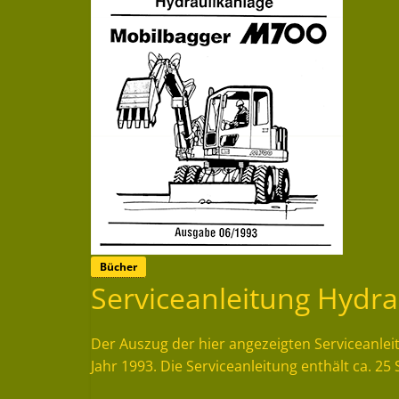
Bücher
Serviceanleitung Hydr
Der Auszug der hier angezeigten Serviceanle
Jahr 1993. Die Serviceanleitung enthält ca. 25 