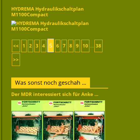
HYDREMA Hydraulikschaltplan
M1100Compact
5
<<
1
2
3
4
6
7
8
9
10
38
...
>>
Was sonst noch geschah …
Der MDR interessiert sich für Anke …