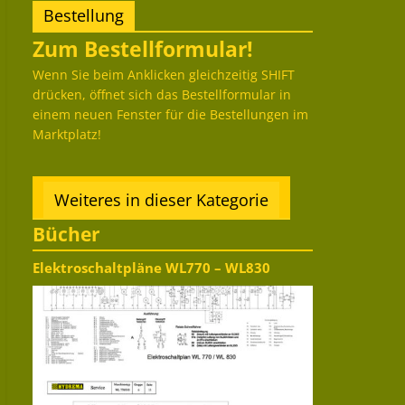
Bestellung
Zum Bestellformular!
Wenn Sie beim Anklicken gleichzeitig SHIFT
drücken, öffnet sich das Bestellformular in
einem neuen Fenster für die Bestellungen im
Marktplatz!
Weiteres in dieser Kategorie
Bücher
Elektroschaltpläne WL770 – WL830