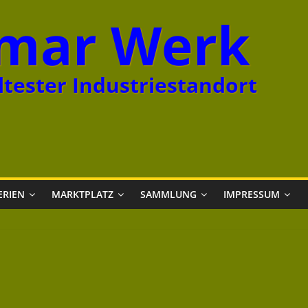
mar Werk
tester Industriestandort
ERIEN
MARKTPLATZ
SAMMLUNG
IMPRESSUM