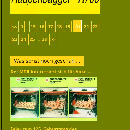
20
<<
1
15
16
17
18
19
21
22
...
23
24
25
38
>>
...
Was sonst noch geschah …
Der MDR interessiert sich für Anke …
Feier zum 125. Geburtstag des