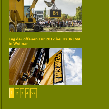
Tag der offenen Tür 2012 bei HYDREMA
in Weimar
1
2
3
4
>>