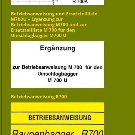
Betriebsanweisung und Ersatzteilliste
M700U – Ergänzung zur
Betriebsanweisung M700 und zur
Ersatzteilliste M 700 für den
Umschlagbagger M700 U
Betriebsanweisung R700