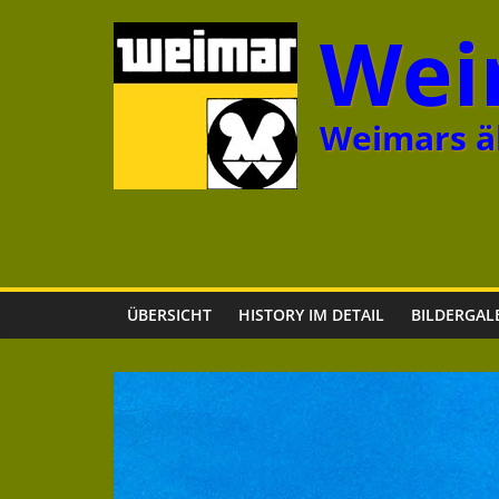
Zum
Wei
Inhalt
springen
Weimars äl
ÜBERSICHT
HISTORY IM DETAIL
BILDERGAL