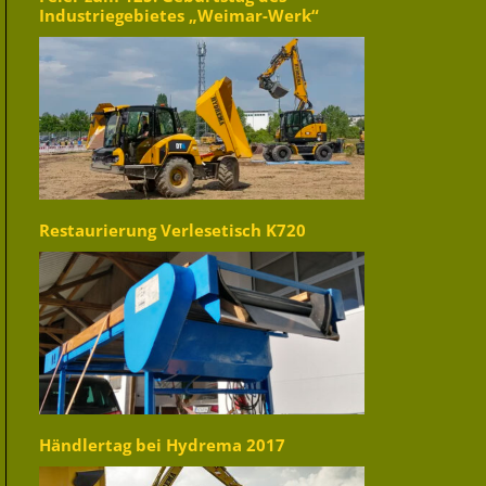
Industriegebietes „Weimar-Werk“
Restaurierung Verlesetisch K720
Händlertag bei Hydrema 2017