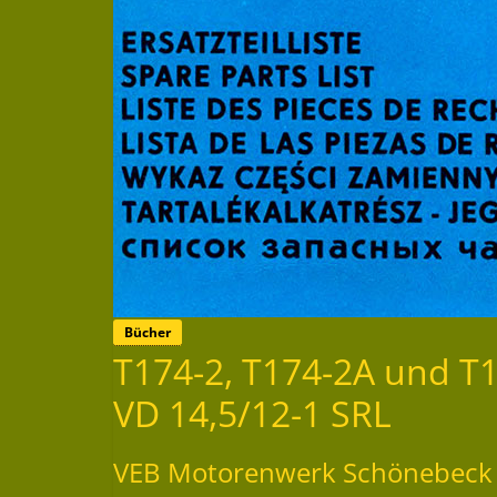
Bücher
T174-2, T174-2A und T17
VD 14,5/12-1 SRL
VEB Motorenwerk Schönebeck