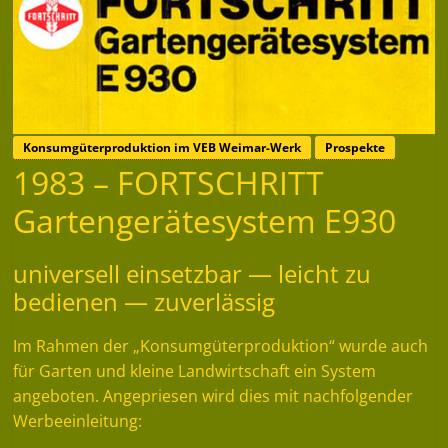
Konsumgüterproduktion im VEB Weimar-Werk
Prospekte
1983 – FORTSCHRITT
Gartengerätesystem E930
universell einsetzbar — leicht zu
bedienen — zuverlässig
Im Rahmen der „Konsumgüterproduktion“ wurde auch
für Garten und kleine Landwirtschaft ein System
angeboten. Angepriesen wird dies mit nachfolgender
Werbeeinleitung: