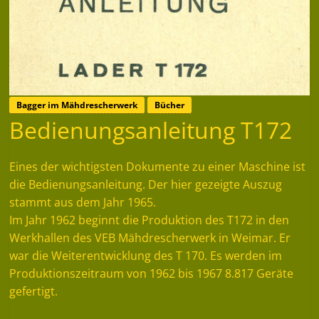
Bagger im Mähdrescherwerk
Bücher
Bedienungsanleitung T172
Eines der wichtigsten Dokumente zu einer Maschine ist
die Bedienungsanleitung. Der hier gezeigte Auszug
stammt aus dem Jahr 1965.
Im Jahr 1962 beginnt die Produktion des T172 in den
Werkhallen des VEB Mähdrescherwerk in Weimar. Er
war die Weiterentwicklung des T 170. Es werden im
Produktionszeitraum von 1962 bis 1967 8.817 Geräte
gefertigt.