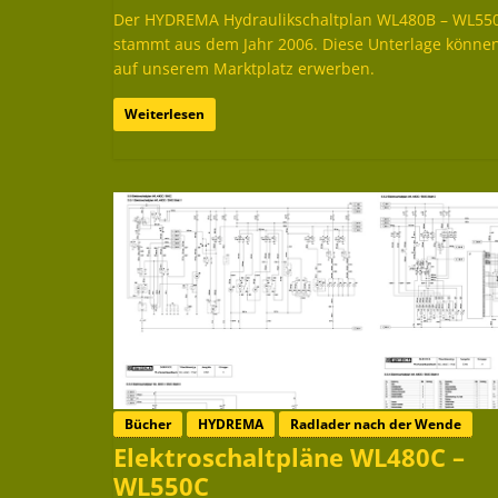
Der HYDREMA Hydraulikschaltplan WL480B – WL55
stammt aus dem Jahr 2006. Diese Unterlage können
auf unserem Marktplatz erwerben.
Weiterlesen
Bücher
HYDREMA
Radlader nach der Wende
Elektroschaltpläne WL480C –
WL550C