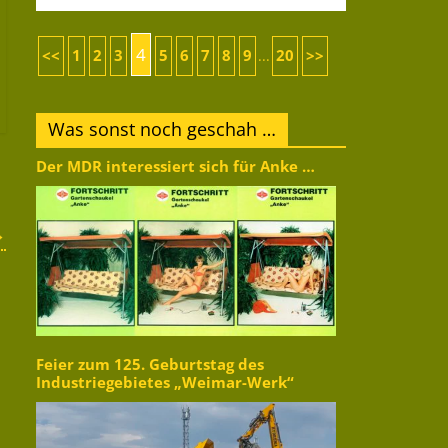
4
<<
1
2
3
5
6
7
8
9
20
>>
...
Was sonst noch geschah …
Der MDR interessiert sich für Anke …
→
Feier zum 125. Geburtstag des
Industriegebietes „Weimar-Werk“