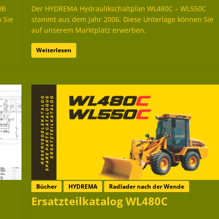
0B
Der HYDREMA Hydraulikschaltplan WL480C – WL550C
 Sie
stammt aus dem Jahr 2006. Diese Unterlage können Sie
auf unserem Marktplatz erwerben.
Weiterlesen
Bücher
HYDREMA
Radlader nach der Wende
Ersatzteilkatalog WL480C