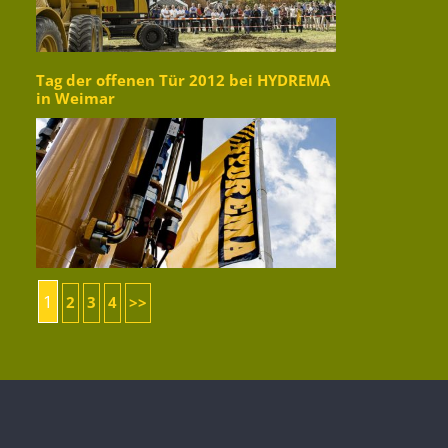
Tag der offenen Tür 2012 bei HYDREMA
in Weimar
1
2
3
4
>>