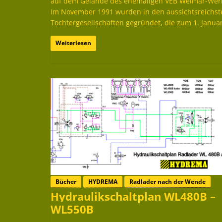
auf dem Gelände des ehemaligen VEB Weimar-Wer
Im November 1991 wurden in den aussichtsreichsten
Tochtergesellschaften gegründet, die zum 1. Janu
Weiterlesen
Bücher
HYDREMA
Radlader nach der Wende
Hydraulikschaltplan WL480B –
WL550B