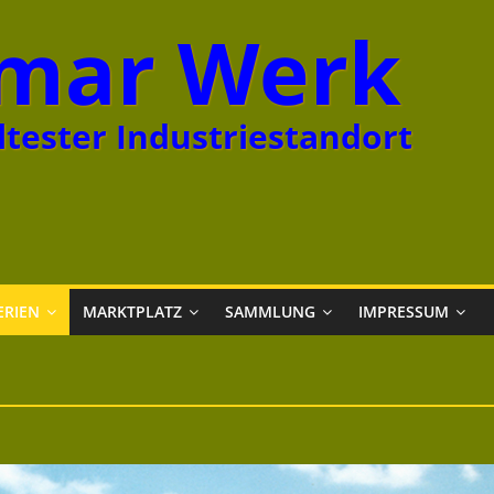
mar Werk
tester Industriestandort
ERIEN
MARKTPLATZ
SAMMLUNG
IMPRESSUM