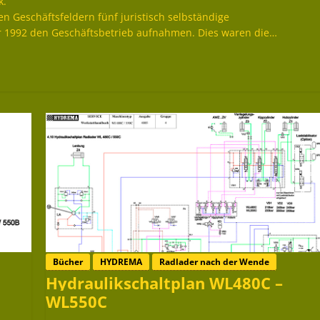
k.
 Geschäftsfeldern fünf juristisch selbständige
ar 1992 den Geschäftsbetrieb aufnahmen. Dies waren die…
Bücher
HYDREMA
Radlader nach der Wende
Hydraulikschaltplan WL480C –
WL550C