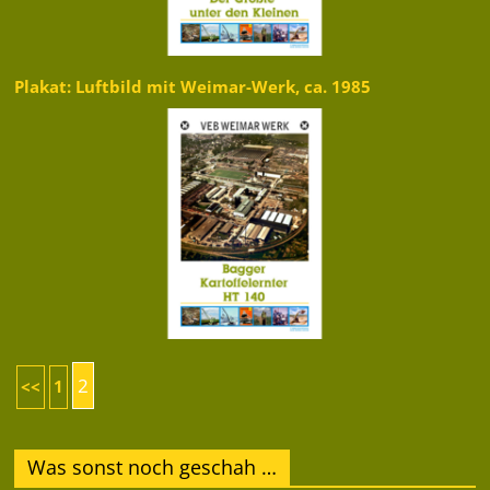
Plakat: Luftbild mit Weimar-Werk, ca. 1985
2
<<
1
Was sonst noch geschah …