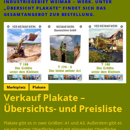
INDUSTRIEGEBIET WEIMAR – WERK. UNTER
„ÜBERSICHT PLAKATE“ FINDET SICH DAS
GESAMTANGEBOT ZUR BESTELLUNG.
Marktplatz
Plakate
Verkauf Plakate –
Übersichts- und Preisliste
Plakate gibt es in zwei Größen: A1 und A3. Außerdem gibt es
sie mit matter Oberfläche und mit glänzender Oberfläche.