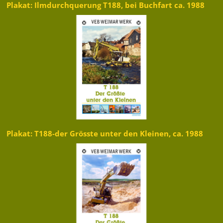
Plakat: Ilmdurchquerung T188, bei Buchfart ca. 1988
Plakat: T188-der Grösste unter den Kleinen, ca. 1988