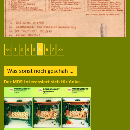
5
<<
1
2
3
4
6
7
>>
Was sonst noch geschah …
Der MDR interessiert sich für Anke …