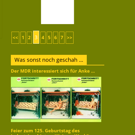
3
<<
1
2
4
5
6
7
>>
Was sonst noch geschah …
Der MDR interessiert sich für Anke …
Feier zum 125. Geburtstag des