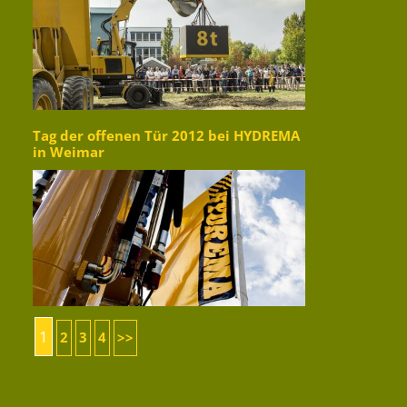
Tag der offenen Tür 2012 bei HYDREMA
in Weimar
1
2
3
4
>>