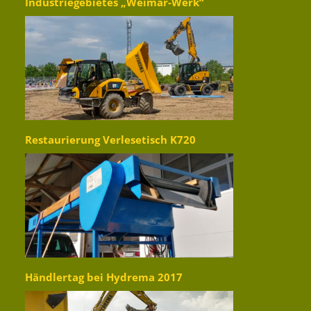
Industriegebietes „Weimar-Werk“
Restaurierung Verlesetisch K720
Händlertag bei Hydrema 2017