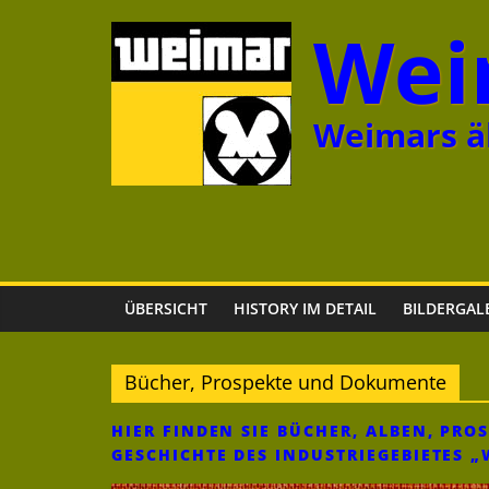
Zum
Wei
Inhalt
springen
Weimars äl
ÜBERSICHT
HISTORY IM DETAIL
BILDERGAL
Bücher, Prospekte und Dokumente
HIER FINDEN SIE BÜCHER, ALBEN, PRO
GESCHICHTE DES INDUSTRIEGEBIETES 