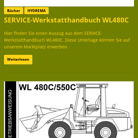
Bücher
HYDREMA
SERVICE-Werkstatthandbuch WL480C
Hier finden Sie einen Auszug aus dem SERVICE-
Werkstatthandbuch WL480C. Diese Unterlage können Sie auf
unserem Marktplatz erwerben.
Weiterlesen