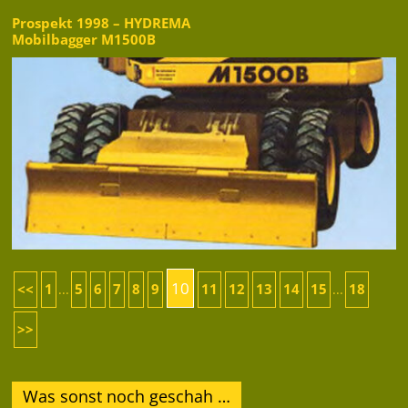
Prospekt 1998 – HYDREMA
Mobilbagger M1500B
10
<<
1
5
6
7
8
9
11
12
13
14
15
18
...
...
>>
Was sonst noch geschah …