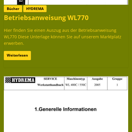
Bücher
HYDREMA
Betriebsanweisung WL770
Hier finden Sie einen Auszug aus der Betriebsanweisung
WL770 Diese Unterlage können Sie auf unserem Marktplatz
erwerben.
Weiterlesen