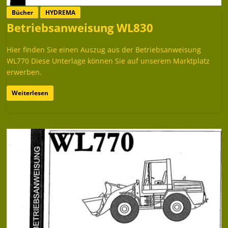
Bücher
HYDREMA
Betriebsanweisung WL830
Hier finden Sie einen Auszug aus der Betriebsanweisung
WL770 Diese Unterlage können Sie auf unserem Marktplatz
erwerben.
Weiterlesen