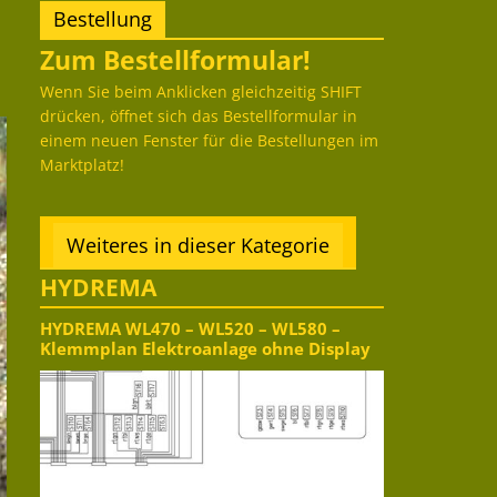
Bestellung
Zum Bestellformular!
Wenn Sie beim Anklicken gleichzeitig SHIFT
drücken, öffnet sich das Bestellformular in
einem neuen Fenster für die Bestellungen im
Marktplatz!
Weiteres in dieser Kategorie
HYDREMA
HYDREMA WL470 – WL520 – WL580 –
Klemmplan Elektroanlage ohne Display