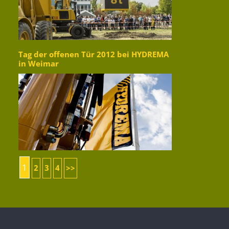
Tag der offenen Tür 2012 bei HYDREMA
in Weimar
1
2
3
4
>>