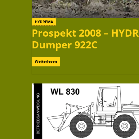
HYDREMA
Prospekt 2008 – HYD
Dumper 922C
Weiterlesen