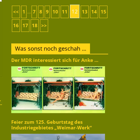
12
<<
1
7
8
9
10
11
13
14
15
...
16
17
18
>>
Was sonst noch geschah …
Der MDR interessiert sich für Anke …
→
Feier zum 125. Geburtstag des
Industriegebietes „Weimar-Werk“