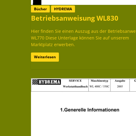
Bücher
HYDREMA
Betriebsanweisung WL830
Hier finden Sie einen Auszug aus der Betriebsanw
WL770 Diese Unterlage können Sie auf unserem
Marktplatz erwerben.
Weiterlesen