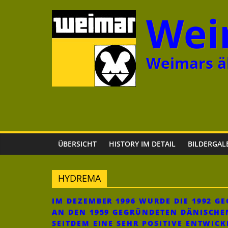
Zum
Wei
Inhalt
springen
Weimars äl
ÜBERSICHT
HISTORY IM DETAIL
BILDERGAL
HYDREMA
IM DEZEMBER 1996 WURDE DIE 1992 
AN DEN 1959 GEGRÜNDETEN DÄNISCHE
SEITDEM EINE SEHR POSITIVE ENTWIC