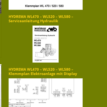
HYDREMA WL470 – WL520 – WL580 –
Serviceanleitung Hydraulik
HYDREMA WL470 – WL520 – WL580 –
Klemmplan Elektroanlage mit Display