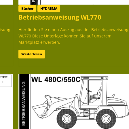
Bücher
HYDREMA
Betriebsanweisung WL770
eisung
Hier finden Sie einen Auszug aus der Betriebsanweisung
WL770 Diese Unterlage können Sie auf unserem
Marktplatz erwerben.
Weiterlesen