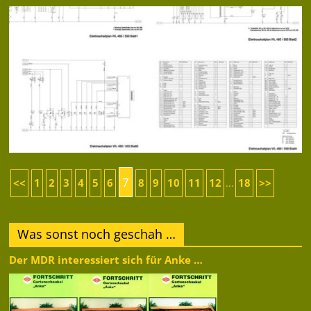
7
<<
1
2
3
4
5
6
8
9
10
11
12
18
>>
...
Was sonst noch geschah …
Der MDR interessiert sich für Anke …