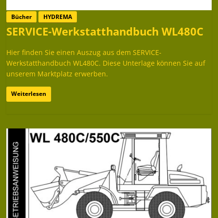
Bücher
HYDREMA
SERVICE-Werkstatthandbuch WL480C
Hier finden Sie einen Auszug aus dem SERVICE-
Werkstatthandbuch WL480C. Diese Unterlage können Sie auf
unserem Marktplatz erwerben.
Weiterlesen