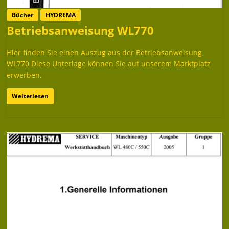
Bücher
HYDREMA
Betriebsanweisung WL770
Hier finden Sie einen Auszug aus der Betriebsanweisung
WL770 Diese Unterlage können Sie auf unserem Marktplatz
erwerben.
Weiterlesen