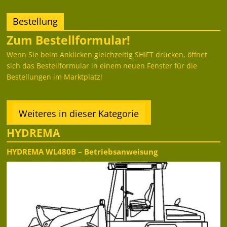
Bestellung
Zum Bestellformular!
Wenn Sie beim Anklicken gleichzeitig SHIFT drücken, öffnet
sich das Bestellformular in einem neuen Fenster für die
Bestellungen im Marktplatz!
Weiteres in dieser Kategorie
HYDREMA
HYDREMA WL480B – Betriebsanweisung