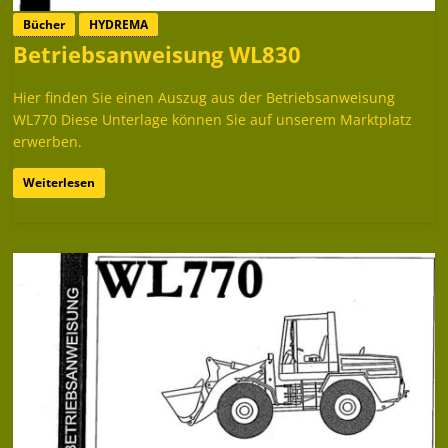
Bücher
HYDREMA
Betriebsanweisung WL830
Hier finden Sie einen Auszug aus der Betriebsanweisung
WL770 Diese Unterlage können Sie auf unserem Marktplatz
erwerben.
Weiterlesen