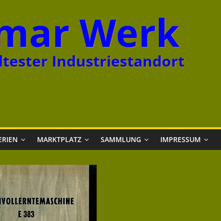
mar Werk
tester Industriestandort
ERIEN
MARKTPLATZ
SAMMLUNG
IMPRESSUM