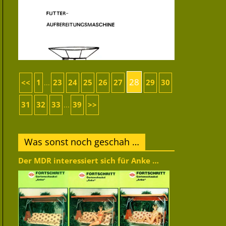
28
<<
1
23
24
25
26
27
29
30
...
31
32
33
39
>>
...
Was sonst noch geschah …
Der MDR interessiert sich für Anke …