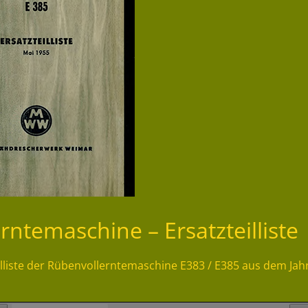
ntemaschine – Ersatzteilliste
illiste der Rübenvollerntemaschine E383 / E385 aus dem Jah