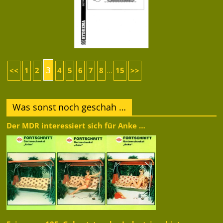
3
<<
1
2
4
5
6
7
8
15
>>
...
Was sonst noch geschah …
Der MDR interessiert sich für Anke …