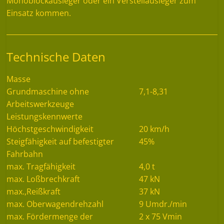
Monoblockausleger oder ein Verstellausleger zum
Einsatz kommen.
Technische Daten
Masse
Grundmaschine ohne
7,1-8,31
Arbeitswerkzeuge
Leistungskennwerte
Höchstgeschwindigkeit
20 km/h
Steigfähigkeit auf befestigter
45%
Fahrbahn
max. Tragfähigkeit
4,0 t
max. Loßbrechkraft
47 kN
max.,Reißkraft
37 kN
max. Oberwagendrehzahl
9 Umdr./min
max. Fördermenge der
2 x 75 Vmin