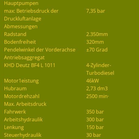
Hauptpumpen
max: Betriebsdruck der
7,35 bar
Druckluftanlage
Abmessungen
Radstand
2.350mm
Bodenfreiheit
320mm
Pendelwinkel der Vorderachse
±70 Grad
Antriebsaggregat
KHD Deutz BF4 L 1011
4-Zylinder-
Turbodiesel
Motor1eistung
46kW
Hubraum
2,73 dm3
Motordrehzahl
2500 min·
Max. Arbeitsdruck
Fahrwerk
350 bar
Arbeitshydraulik
300 bar
Lenkung
150 bar
Steuerhydraulik
30 bar