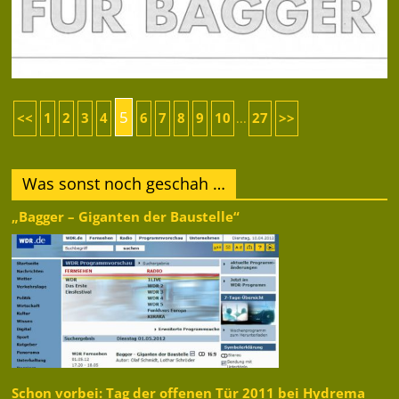
5
<<
1
2
3
4
6
7
8
9
10
27
>>
...
Was sonst noch geschah …
„Bagger – Giganten der Baustelle“
Schon vorbei: Tag der offenen Tür 2011 bei Hydrema