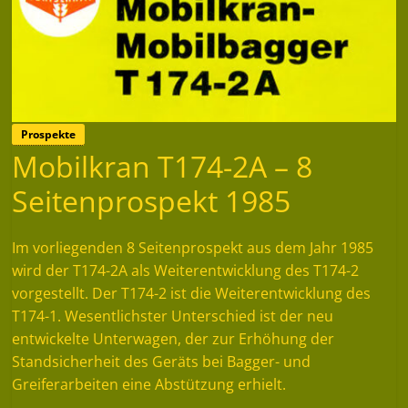
Prospekte
Mobilkran T174-2A – 8
Seitenprospekt 1985
Im vorliegenden 8 Seitenprospekt aus dem Jahr 1985
wird der T174-2A als Weiterentwicklung des T174-2
vorgestellt. Der T174-2 ist die Weiterentwicklung des
T174-1. Wesentlichster Unterschied ist der neu
entwickelte Unterwagen, der zur Erhöhung der
Standsicherheit des Geräts bei Bagger- und
Greiferarbeiten eine Abstützung erhielt.