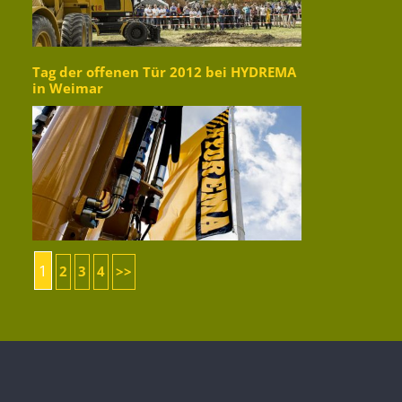
Tag der offenen Tür 2012 bei HYDREMA
in Weimar
1
2
3
4
>>