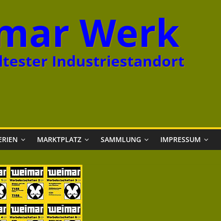
mar Werk
tester Industriestandort
ERIEN
MARKTPLATZ
SAMMLUNG
IMPRESSUM