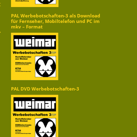
t
PAL Werbebotschaften-3 als Download
für Fernseher, Mobiltelefon und PC im
mkv – Format
→
PAL DVD Werbebotschaften-3