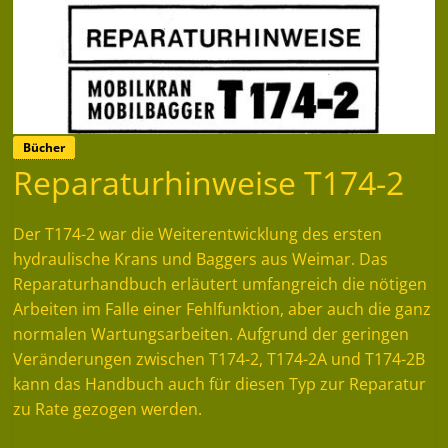
Bücher
Reparaturhinweise T174-2
Der T174-2 war die Weiterentwicklung des ersten
hydraulische Krans und Baggers aus Weimar. Das
Reparaturhandbuch erläutert umfangreich die nötigen
Arbeiten im Falle einer Fehlfunktion, aber auch die ganz
normalen Wartungsarbeiten. Aufgrund der geringen
Veränderungen zwischen T174-2, T174-2A und T174-2B
kann das Handbuch auch für diesen Typ zur Reparatur
zu Rate gezogen werden.