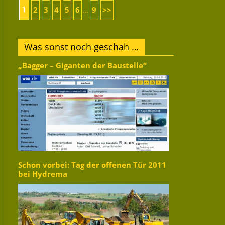
1
2
3
4
5
6
9
>>
...
Was sonst noch geschah …
„Bagger – Giganten der Baustelle“
Schon vorbei: Tag der offenen Tür 2011
bei Hydrema