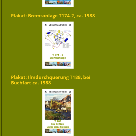
Plakat: Bremsanlage T174-2, ca. 1988
Plakat: Ilmdurchquerung T188, bei
Buchfart ca. 1988