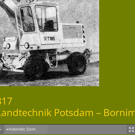
817
r Landtechnik Potsdam – Borni