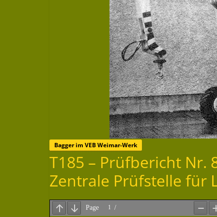
Bagger im VEB Weimar-Werk
T185 – Prüfbericht Nr. 
Zentrale Prüfstelle fü