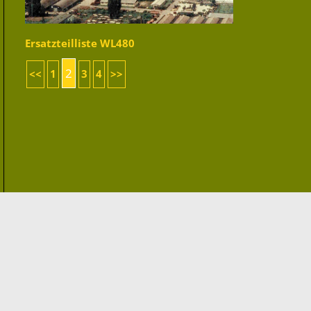
Ersatzteilliste WL480
2
<<
1
3
4
>>