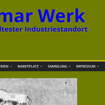
mar Werk
tester Industriestandort
ERIEN
MARKTPLATZ
SAMMLUNG
IMPRESSUM