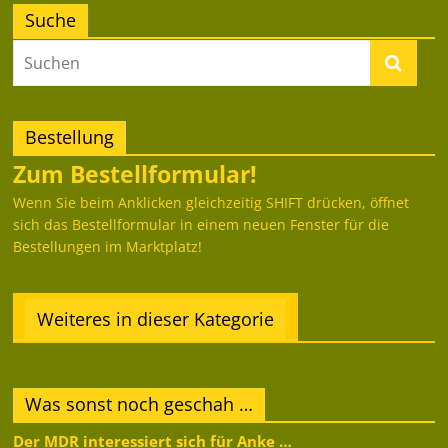
Suche
Bestellung
Zum Bestellformular!
Wenn Sie beim Anklicken gleichzeitig SHIFT drücken, öffnet
sich das Bestellformular in einem neuen Fenster für die
Bestellungen im Marktplatz!
Weiteres in dieser Kategorie
Was sonst noch geschah …
Der MDR interessiert sich für Anke …